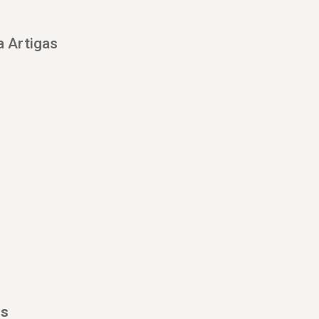
a Artigas
es