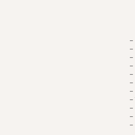
– 
–
– 
–
– 
–
–
–
–
–
– 