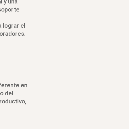
l y una
 soporte
 lograr el
boradores.
eferente en
o del
roductivo,