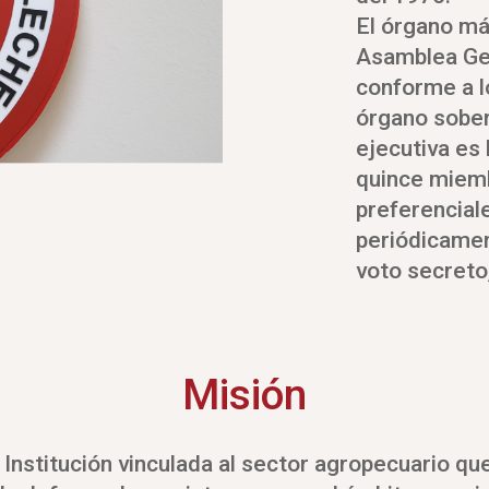
El órgano má
Asamblea Gen
conforme a l
órgano sobera
ejecutiva es
quince miemb
preferenciale
periódicamen
voto secreto
Misión
nstitución vinculada al sector agropecuario que