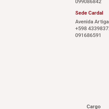
099086842
Sede Cardal
Avenida Artig
+598 4339837
091686591
Cargo