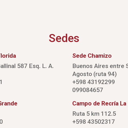
Sedes
lorida
Sede Chamizo
allinal 587 Esq. L. A.
Buenos Aires entre S
Agosto (ruta 94)
1
+598 43192299
099084657
Grande
Campo de Recría La
Ruta 5 km 112.5
0
+598 43502317