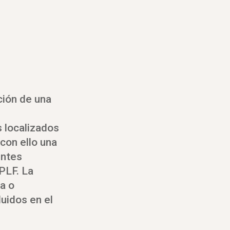
ción de una
 localizados
con ello una
entes
SPLF. La
a o
uidos en el